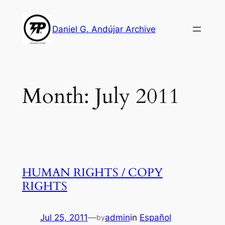
Skip
to
Daniel G. Andújar Archive
content
Month:
July 2011
HUMAN RIGHTS / COPY
RIGHTS
Jul 25, 2011
—
admin
in
Español
by