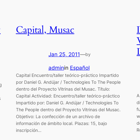
y
Capital, Musac
Jan 25, 2011
—
by
admin
in
Español
Capital Encuentro/taller teórico-práctico Impartido
por Daniel G. Andújar / Technologies To The People
g
dentro del Proyecto Vitrinas del Musac. Título:
A
Capital Actividad: Encuentro/taller teórico-práctico
s
d
Impartido por: Daniel G. Andújar / Technologies To
f
The People dentro del Proyecto Vitrinas del Musac.
w
Objetivo: La confección de un archivo de
d
información de ámbito local. Plazas: 15, bajo
R
inscripción…