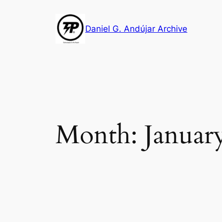
Skip
to
Daniel G. Andújar Archive
content
Month:
Januar