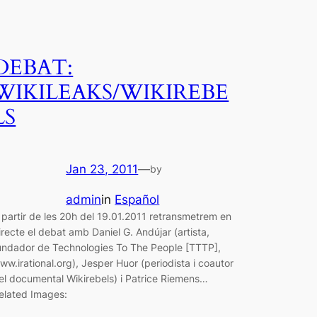
DEBAT:
WIKILEAKS/WIKIREBE
LS
Jan 23, 2011
—
by
admin
in
Español
 partir de les 20h del 19.01.2011 retransmetrem en
irecte el debat amb Daniel G. Andújar (artista,
undador de Technologies To The People [TTTP],
ww.irational.org), Jesper Huor (periodista i coautor
el documental Wikirebels) i Patrice Riemens…
elated Images: