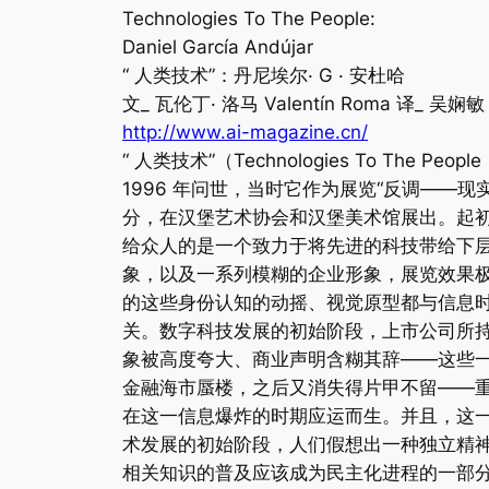
Technologies To The People:
Daniel García Andújar
“ 人类技术”：丹尼埃尔· G · 安杜哈
文_ 瓦伦丁· 洛马 Valentín Roma 译_ 吴娴敏 Tra
http://www.ai-magazine.cn/
“ 人类技术”（Technologies To The Peo
1996 年问世，当时它作为展览“反调——现
分，在汉堡艺术协会和汉堡美术馆展出。起初
给众人的是一个致力于将先进的科技带给下
象，以及一系列模糊的企业形象，展览效果
的这些身份认知的动摇、视觉原型都与信息
关。数字科技发展的初始阶段，上市公司所
象被高度夸大、商业声明含糊其辞——这些
金融海市蜃楼，之后又消失得片甲不留——重要
在这一信息爆炸的时期应运而生。并且，这
术发展的初始阶段，人们假想出一种独立精
相关知识的普及应该成为民主化进程的一部