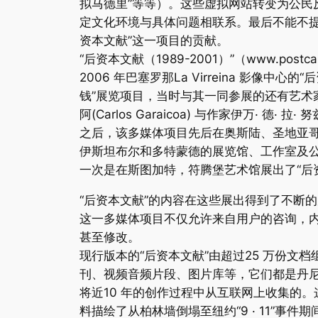
拟马德里”等等）。这些虚拟网站转变为公民
定文化环境与具体问题相联系。最后不能不提到
资本文献”这一项目的贡献。
“后资本文献（1989-2001）”（www.postcap
2006 年巴塞罗那La Virreina 影像中心的“
钱”展览项目，当时与其一同参展的还有艺术家
阿(Carlos Garaicoa) 与作家伊万· 德· 拉· 努兹(
之后，该多媒体项目先后在奥斯陆、圣地亚
伊斯坦布尔和多特蒙德的展览馆、工作室及
一次是在斯图加特，符腾堡艺术馆展出了“后
“后资本文献”的内容在这些展出得到了不断
这一多媒体项目不仅允许来自用户的咨询，
甚至修改。
现行版本的“后资本文献”由超过25 万份文
刊、视频音频片段、图片库等，它们都是丹尼埃尔
将近10 年的创作过程中从互联网上收集的
料描绘了从柏林墙倒塌至纽约“9 · 11”事件