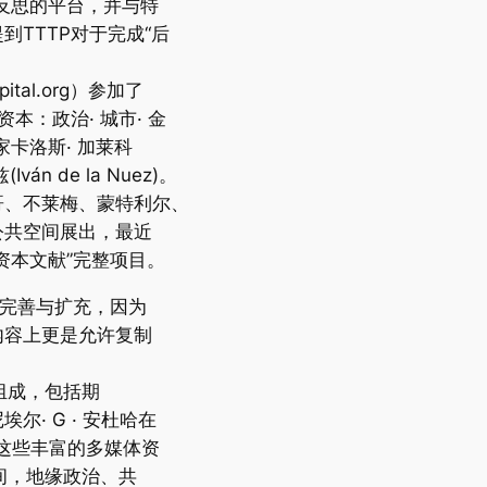
反思的平台，并与特
TTTP对于完成“后
ital.org）参加了
后资本：政治· 城市· 金
卡洛斯· 加莱科
Iván de la Nuez)。
哥、不莱梅、蒙特利尔、
公共空间展出，最近
资本文献”完整项目。
的完善与扩充，因为
内容上更是允许复制
档组成，包括期
· G · 安杜哈在
。这些丰富的多媒体资
期间，地缘政治、共