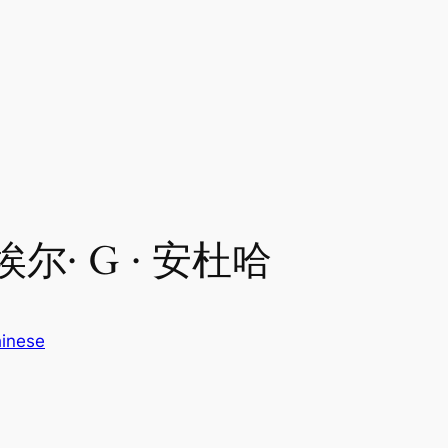
尔· G · 安杜哈
inese