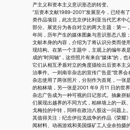
产主义和资本主义意识形态的转变。
“后资本文献1989-2001”发展至今，已经
类作品项目，此次北京伊比利亚当代艺术中
部分。展览分为各自对立的两大主题：第一，总结
年间，历年产生的媒体图象与意识形态八股
文献本身的内容，介绍为了将认识分类而使
现结构。在第一个主题中，主观上的编年表
成的“时间轴”，这些照片有来自“媒体”的，
它们从相互矛盾对立的角度描绘出后资本主
治事件。一则南非杂志的宣传广告是“世界会
杂志使用了两张照片，分别作为首尾，一张是198
的柏林墙，另一张是2001 年9 月11 日的
杂志广告成为一种可视的日记形式。抽象拼
们展现出越界的不同方式，柏林墙上的一跃
戈梅拉的中转，同样在政治八股这一问题上
其值得关注：纪念伊拉克战争的作品《荣耀
闻材料、动画游戏和美国煤矿工人业余拍摄