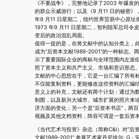
《不要战争》，完整地记录了2003 年爆发
的群众示威游行；以及《9 月11 日的秘密》
年9 月11 日星期二，纽约世界贸易中心原
1973 年9 月11 日星期二，智利陆军总司
变后的政治混乱局面。
值得一提的是，在将文献中的认知分类上，
成为“后资本文献1989-2001”的一种标志
示了重要国际企业的商标与全球范围内左派
照了资本主义和共产主义、市场和意识形态
文献的中心思想在于，它是一台汇编了所有
不仅能复制资料，更能修改这些资料的汇编
意义上的补充，文献还有两个计划：通过为
制图，以及新兴大城市、城市扩展的照片来
济方面的变化；另一个是“后资本书店”，两
视频及其他文档资料，阵容可谓是一套后资
《当代艺术与投资》杂志（简称C&I）对“后
文献1989-2001” 参展艺术家丹尼埃尔· G · 