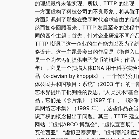
的理想最终未能实现。所以，TTTP 的出现
一方面虚构了科技公司的不良形象，将其置
方面则讽刺了那些在数字时代追求自由的信
然而如今回顾看来，TTTP 发展至今的过程
同的四个主题：首先，针对企业研发不同产
TTTP 嘲讽了这一企业的生产能力以及为了
略设计。这一主题最突出的作品是《街道入口仪
是一个为乞丐们提供电子货币的机器；作品《
年），它是一个扫描人体DNA 用于科学实
品《x-devian by knoppix》，一个代
体公民共和国项目：系统”（2003 年）的一部
艺术界提出了批判性的反思。“人类技术”基
品，它们是《照片集》（1997 年）、《影像
典网络艺术集》（1999 年），这些作品在
识产权的概念提出了问题。其三，TTTP 建立
网站（“虚拟ARCO 博览会”、“虚拟宣言展”、
瓦伦西亚”、“虚拟巴塞罗那”、“虚拟塞维利亚”