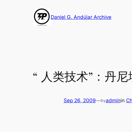
Skip
to
Daniel G. Andújar Archive
content
“ 人类技术”：丹尼埃
Sep 26, 2009
—
admin
in
Ch
by