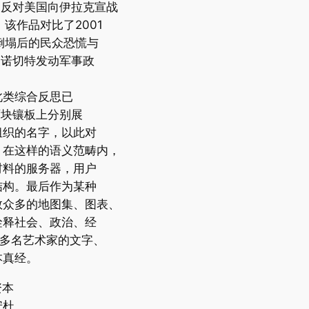
的反对美国向伊拉克宣战
，该作品对比了2001
址倒塌后的民众恐慌与
令皮诺切特发动军事政
此类综合反思已
。两块镶板上分别展
组织的名字，以此对
。在这样的语义范畴内，
材料的服务器，用户
结构。最后作为某种
数众多的地图集、图表、
诠释社会、政治、经
百多名艺术家的文字、
本真经。
资本
安杜