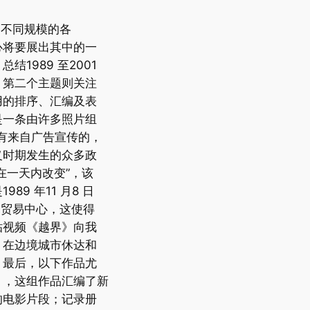
有了不同规模的各
心将要展出其中的一
1989 至2001
；第二个主题则关注
用的排序、汇编及表
是一条由许多照片组
也有来自广告宣传的，
义时期发生的众多政
在一天内改变”，该
9 年11 月8 日
世界贸易中心，这使得
贴视频《越界》向我
、在边境城市休达和
。最后，以下作品尤
》，这组作品汇编了新
的电影片段；记录册