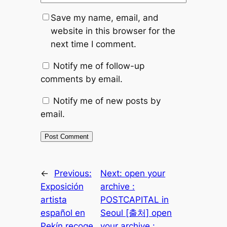
Save my name, email, and
website in this browser for the
next time I comment.
Notify me of follow-up
comments by email.
Notify me of new posts by
email.
←
Previous:
Next:
open your
Exposición
archive :
artista
POSTCAPITAL in
español en
Seoul [출처] open
Pekín recoge
your archive :