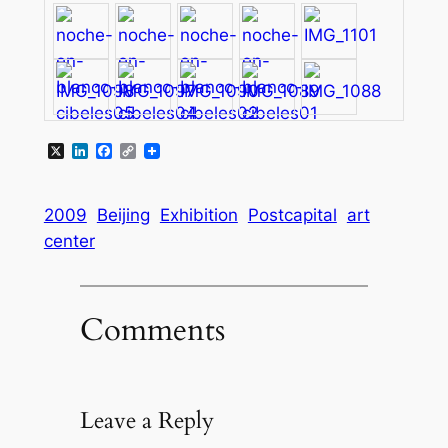
X
LinkedIn
Facebook
Copy
Link
2009
Beijing
Exhibition
Postcapital
art
center
Comments
Leave a Reply