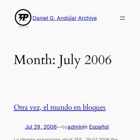
Skip
to
Daniel G. Andújar Archive
content
Month:
July 2006
Otra vez, el mundo en bloques
Jul 29, 2006
—
admin
in
Español
by
La Virreina exposicions abcd 756 . 29 07 2006 Por