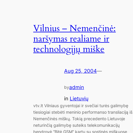
Vilnius – Nemenčinė:
naršymas realiame ir
technologijų miške
Aug 25, 2004
—
admin
by
in
Lietuvių
vtv.lt Vilniaus gyventojai ir svečiai turės galimybę
tiesiogiai stebėti meninio performanso transliaciją iš
Nemenčinės miškų. Tokią precedento Lietuvoje
neturinčią galimybę suteiks telekomunikacijų
bendrovė “Bitė GSM” kartu su sostinės miškuose