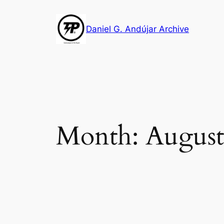
Skip
to
Daniel G. Andújar Archive
content
Month:
August