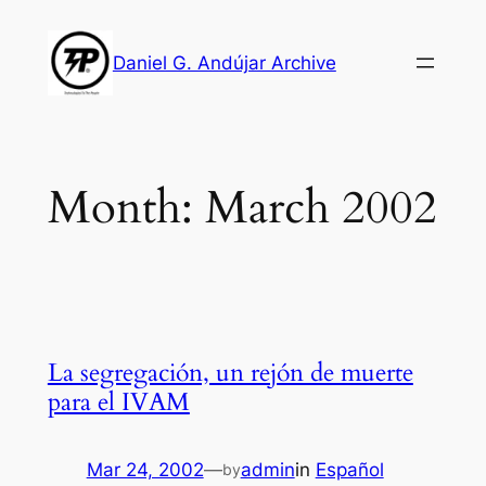
Skip
to
Daniel G. Andújar Archive
content
Month:
March 2002
La segregación, un rejón de muerte
para el IVAM
Mar 24, 2002
—
admin
in
Español
by