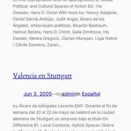
Political, and Cultural Spaces of Action Ed.: Iris
Dressler, Hans D. Christ With texts by: Nancy Adajania,
Daniel García Andújar, Judit Angel, Álvaro de los
Ángeles, artesvisuais-politicas, Ricardo Basbaum,
Helmut Batista, Hans D. Christ, Galia Dimitrova, Iris
Dessler, Alenka Gregorić, Ciprian Mureșan, Ligia Nobre
/ Cécile Zoonens, Zoran…
Valencia en Stuttgart
Jun 3, 2005
—
admin
in
Español
by
by Álvaro de loÁngeles Levante EMV Durante el fin de
semana del 20 al 22 de mayo se celebró en la ciudad
alemana de Stuttgart un simposio bajo el título On
Difference #1. Local Contexts, Hybrid Spaces (Sobre