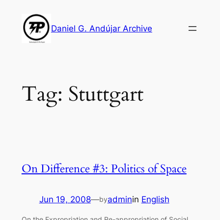
Skip
to
Daniel G. Andújar Archive
content
Tag:
Stuttgart
On Difference #3: Politics of Space
Jun 19, 2008
—
admin
in
English
by
On the Expropriation and Re-appropriation of Social,