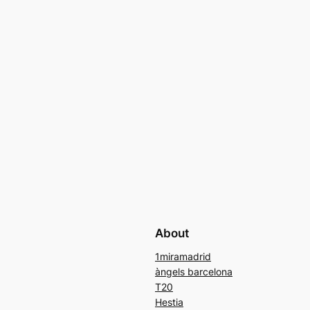
About
1miramadrid
àngels barcelona
T20
Hestia