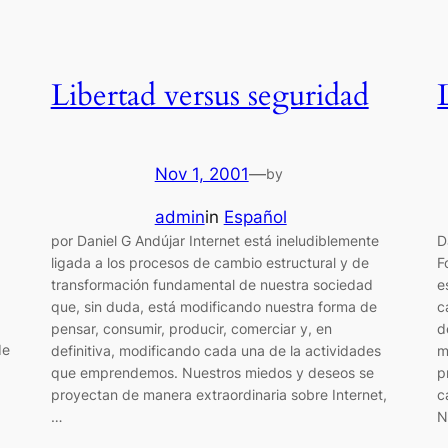
Libertad versus seguridad
Nov 1, 2001
—
by
admin
in
Español
por Daniel G Andújar Internet está ineludiblemente
D
ligada a los procesos de cambio estructural y de
F
transformación fundamental de nuestra sociedad
e
que, sin duda, está modificando nuestra forma de
c
pensar, consumir, producir, comerciar y, en
d
de
definitiva, modificando cada una de la actividades
m
que emprendemos. Nuestros miedos y deseos se
p
proyectan de manera extraordinaria sobre Internet,
c
…
N