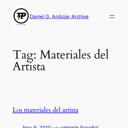
Skip
to
Daniel G. Andújar Archive
content
Tag:
Materiales del
Artista
Los materiales del artista
Nov 9, 2010
—
admin
in
Español
by