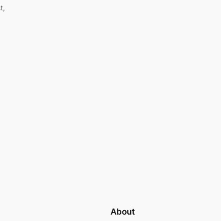
t,
About