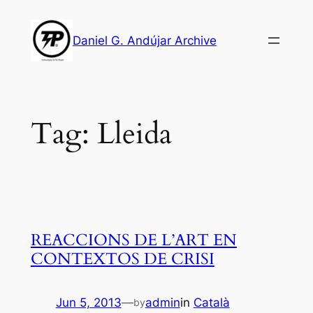
Skip
to
Daniel G. Andújar Archive
content
Tag:
Lleida
REACCIONS DE L’ART EN
CONTEXTOS DE CRISI
Jun 5, 2013
—
admin
in
Català
by