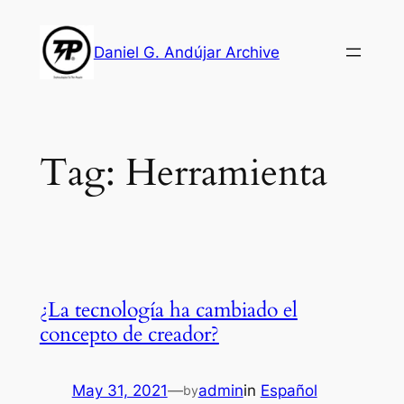
Skip
to
Daniel G. Andújar Archive
content
Tag:
Herramienta
¿La tecnología ha cambiado el
concepto de creador?
May 31, 2021
—
admin
in
Español
by