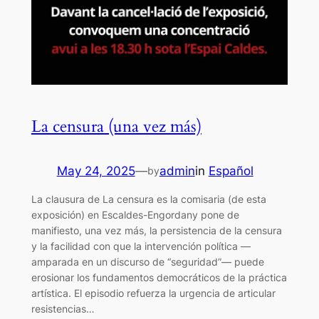
La censura (una vez más)
May 24, 2025
—
admin
in
Español
by
La clausura de La censura es la comisaria (de esta
exposición) en Escaldes-Engordany pone de
manifiesto, una vez más, la persistencia de la censura
y la facilidad con que la intervención política —
amparada en un discurso de “seguridad”— puede
erosionar los fundamentos democráticos de la práctica
artística. El episodio refuerza la urgencia de articular
resistencias…