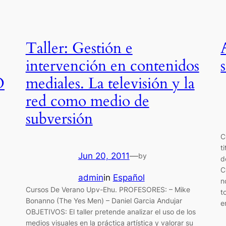
Taller: Gestión e
intervención en contenidos
O
mediales. La televisión y la
red como medio de
subversión
C
t
Jun 20, 2011
—
by
d
C
admin
in
Español
n
Cursos De Verano Upv-Ehu. PROFESORES: – Mike
t
Bonanno (The Yes Men) – Daniel Garcia Andujar
e
OBJETIVOS: El taller pretende analizar el uso de los
medios visuales en la práctica artística y valorar su