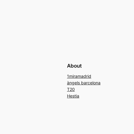
About
1miramadrid
àngels barcelona
T20
Hestia