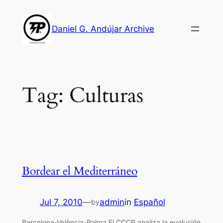
Skip
to
Daniel G. Andújar Archive
content
Tag:
Culturas
Bordear el Mediterráneo
Jul 7, 2010
—
admin
in
Español
by
Barcelona-València-Palma El CCCB analiza la evolución