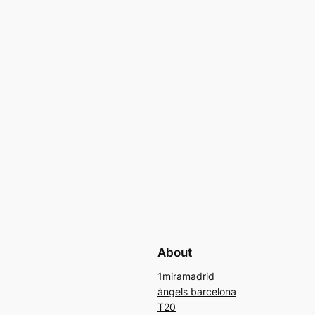
About
1miramadrid
àngels barcelona
T20