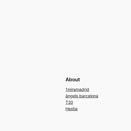
About
1miramadrid
àngels barcelona
T20
Hestia