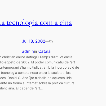
La tecnologia com a eina
Jul 18, 2002
—
by
admin
in
Català
n christian online datingEl Temps d’Art. Valencia,
ulio-agosto de 2002. El poder comunicatiu de l’art
ontemporani s’ha multiplicat amb la incorporació de
a tecnologia como a nexe entre la societat i les
dees. Daniel G. Andújar treballa en aquesta línia i
anté un fòrum a Internet sobre la política cultural
alenciana. El paper de l’art…