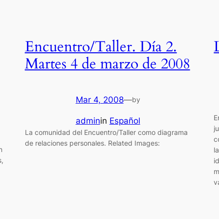
Encuentro/Taller. Día 2.
Martes 4 de marzo de 2008
Mar 4, 2008
—
by
E
admin
in
Español
j
La comunidad del Encuentro/Taller como diagrama
c
de relaciones personales. Related Images:
n
l
s,
i
m
v