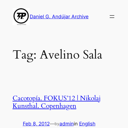
Skip
to
Daniel G. Andújar Archive
content
Tag:
Avelino Sala
Cacotopía. FOKUS’12 | Nikolaj
Kunsthal. Copenhagen
Feb 8, 2012
—
admin
in
English
by