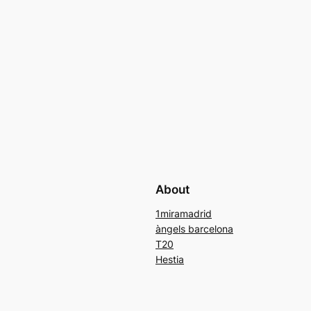
About
1miramadrid
àngels barcelona
T20
Hestia