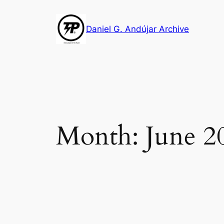
Skip
to
Daniel G. Andújar Archive
content
Month:
June 2