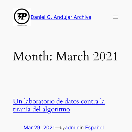
Skip
to
Daniel G. Andújar Archive
content
Month:
March 2021
Un laboratorio de datos contra la
tiranía del algoritmo
Mar 29, 2021
—
admin
in
Español
by