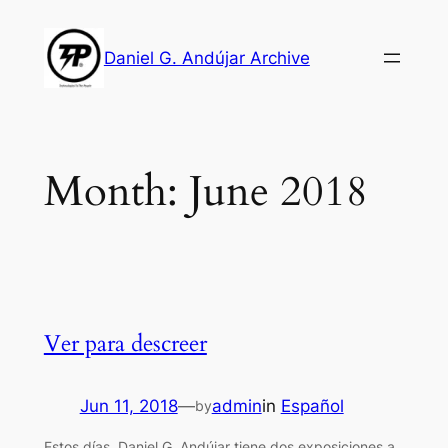
Skip
to
Daniel G. Andújar Archive
content
Month:
June 2018
Ver para descreer
Jun 11, 2018
—
admin
in
Español
by
Estos días, Daniel G. Andújar tiene dos exposiciones a