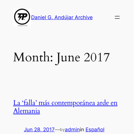
Skip
to
Daniel G. Andújar Archive
content
Month:
June 2017
La ‘falla’ más contemporánea arde en
Alemania
Jun 28, 2017
—
admin
in
Español
by