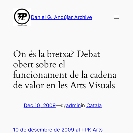
Skip
to
Daniel G. Andújar Archive
content
On és la bretxa? Debat
obert sobre el
funcionament de la cadena
de valor en les Arts Visuals
Dec 10, 2009
—
admin
in
Català
by
10 de desembre de 2009 al TPK Arts