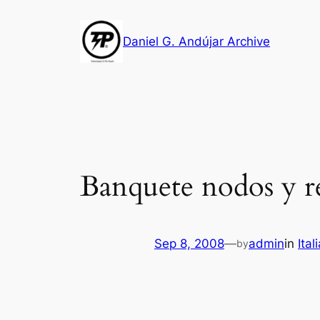
Skip
to
Daniel G. Andújar Archive
content
Banquete nodos y re
Sep 8, 2008
—
admin
in
Ital
by