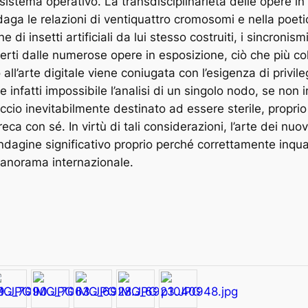
 sistema operativo. La transdisciplinarietà delle opere i
aga le relazioni di ventiquattro cromosomi e nella poet
 di insetti artificiali da lui stesso costruiti, i sincron
offerti dalle numerose opere in esposizione, ciò che più co
ll’arte digitale viene coniugata con l’esigenza di privileg
nfatti impossibile l’analisi di un singolo nodo, se non in rel
occio inevitabilmente destinato ad essere sterile, propri
ca con sé. In virtù di tali considerazioni, l’arte dei nuo
dagine significativo proprio perché correttamente inquad
o panorama internazionale.