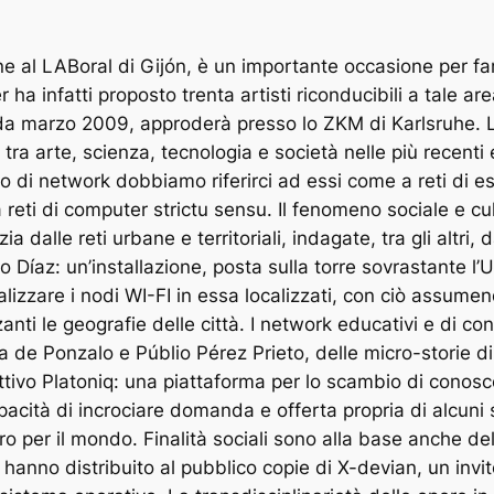
e al LABoral di Gijón, è un importante occasione per far i
ha infatti proposto trenta artisti riconducibili a tale a
da marzo 2009, approderà presso lo ZKM di Karlsruhe. L
a tra arte, scienza, tecnologia e società nelle più recenti
di network dobbiamo riferirci ad essi come a reti di es
 reti di computer strictu sensu. Il fenomeno sociale e cu
zia dalle reti urbane e territoriali, indagate, tra gli altri,
go Díaz: un’installazione, posta sulla torre sovrastante l
alizzare i nodi WI-FI in essa localizzati, con ciò assumen
anti le geografie delle città. I network educativi e di c
ta de Ponzalo e Públio Pérez Prieto, delle micro-storie d
ivo Platoniq: una piattaforma per lo scambio di conos
apacità di incrociare domanda e offerta propria di alcuni
ro per il mondo. Finalità sociali sono alla base anche del
hanno distribuito al pubblico copie di X-devian, un invito