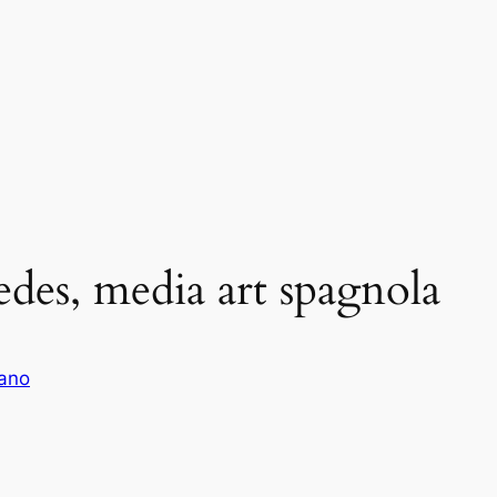
des, media art spagnola
iano