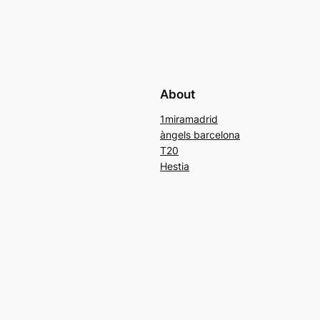
About
1miramadrid
àngels barcelona
T20
Hestia