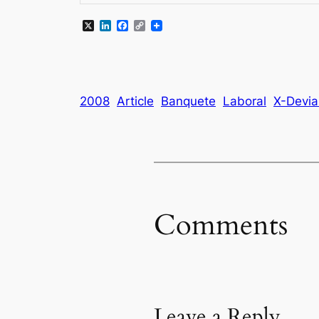
X
LinkedIn
Facebook
Copy
Link
2008
Article
Banquete
Laboral
X-Devia
Comments
Leave a Reply