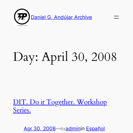
Skip
to
Daniel G. Andújar Archive
content
Day:
April 30, 2008
DIT. Do it Together. Workshop
Series.
Apr 30, 2008
—
admin
in
Español
by