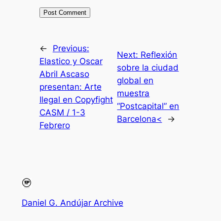
←
Previous:
Next:
Reflexión
Elastico y Oscar
sobre la ciudad
Abril Ascaso
global en
presentan: Arte
muestra
Ilegal en Copyfight
“Postcapital” en
CASM / 1-3
Barcelona<
→
Febrero
Daniel G. Andújar Archive