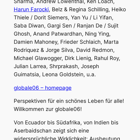
Sharma, Andrew Lowenthal, Ken Loach,
Harun Farocki
, Belz & Regina Schilling, Heiko
Thiele / Dorit Siemers, Yan Yu / Li Yifan,
Saba Diwan, Gargi Sen / Ranjan De / Sujit
Ghosh, Anand Patwardhan, Ning Ying,
Damien Mahoney, Frieder Schlaich, Marta
Rodriquez & Jorge Silva, David Redmon,
Michael Glawogger, Dirk Lienig, Rahul Roy,
Julian Larrea, Shrprakash, Joseph
Guimatsia, Leona Goldstein, u.a.
globale06 – homepage
Perspektiven für ein schönes Leben für alle!
Willkommen zur globale06!
Von Ecuador bis Südafrika, von Indien bis
Aserbaidschan zeigt sich eine
widersprüchliche Wirklichkeit: Ausbeutung