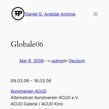
Skip
to
Daniel G. Andújar Archive
content
Globale06
Mar 9, 2006
—
admin
in
Deutsch
by
09.03.06 – 16.03.06
Kunstverein ACUD
Alternativer Kunstverein ACUD e.V.
ACUD Galerie / ACUD Kino