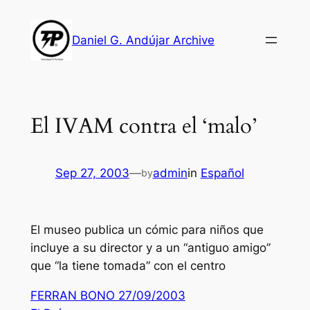
Skip
to
Daniel G. Andújar Archive
content
El IVAM contra el ‘malo’
Sep 27, 2003
—
admin
in
Español
by
El museo publica un cómic para niños que
incluye a su director y a un “antiguo amigo”
que “la tiene tomada” con el centro
FERRAN BONO 27/09/2003