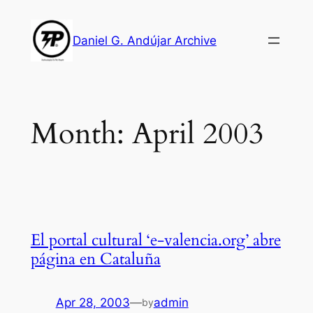
Skip
to
Daniel G. Andújar Archive
content
Month:
April 2003
El portal cultural ‘e-valencia.org’ abre
página en Cataluña
Apr 28, 2003
—
admin
by