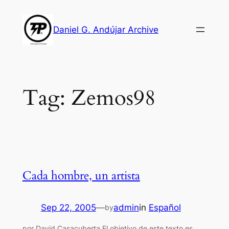
Skip
to
Daniel G. Andújar Archive
content
Tag:
Zemos98
Cada hombre, un artista
Sep 22, 2005
—
admin
in
Español
by
por David Casacuberta El objetivo de este texto es