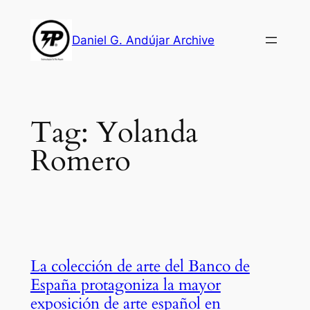
Skip
to
Daniel G. Andújar Archive
content
Tag:
Yolanda
Romero
La colección de arte del Banco de
España protagoniza la mayor
exposición de arte español en