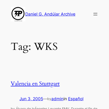
Skip
to
Daniel G. Andújar Archive
content
Tag:
WKS
Valencia en Stuttgart
Jun 3, 2005
—
admin
in
Español
by
by Álvaro de loÁngeles Levante EMV Durante el fin de