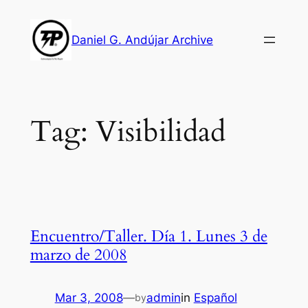
Skip
to
Daniel G. Andújar Archive
content
Tag:
Visibilidad
Encuentro/Taller. Día 1. Lunes 3 de
marzo de 2008
Mar 3, 2008
—
admin
in
Español
by