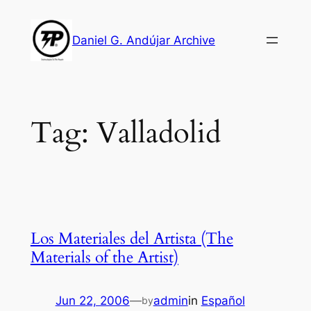
Skip
to
Daniel G. Andújar Archive
content
Tag:
Valladolid
Los Materiales del Artista (The
Materials of the Artist)
Jun 22, 2006
—
admin
in
Español
by