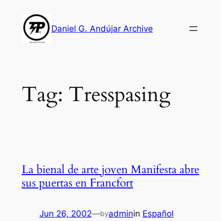
Skip
to
Daniel G. Andújar Archive
content
Tag:
Tresspasing
La bienal de arte joven Manifesta abre
sus puertas en Francfort
Jun 26, 2002
—
admin
in
Español
by