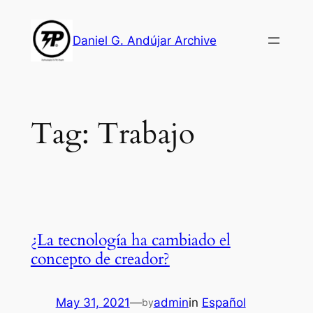
Skip
to
Daniel G. Andújar Archive
content
Tag:
Trabajo
¿La tecnología ha cambiado el
concepto de creador?
May 31, 2021
—
admin
in
Español
by