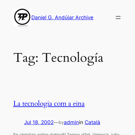
Skip
to
Daniel G. Andújar Archive
content
Tag:
Tecnología
La tecnologia com a eina
Jul 18, 2002
—
admin
in
Català
by
En christian online datingEl Temps d’Art. Valencia, julio-