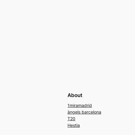
About
1miramadrid
àngels barcelona
T20
Hestia