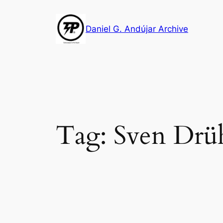
Skip
to
Daniel G. Andújar Archive
content
Tag:
Sven Drü