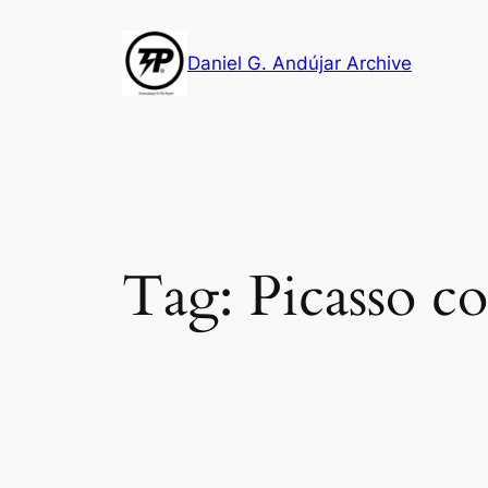
Skip
to
Daniel G. Andújar Archive
content
Tag:
Picasso c