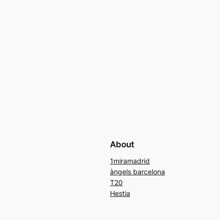
About
1miramadrid
àngels barcelona
T20
Hestia