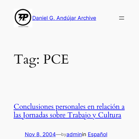
Skip
to
Daniel G. Andújar Archive
content
Tag:
PCE
Conclusiones personales en relación a
las Jornadas sobre Trabajo y Cultura
Nov 8, 2004
—
admin
in
Español
by