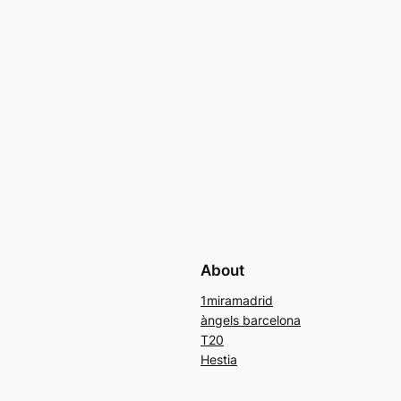
About
1miramadrid
àngels barcelona
T20
Hestia