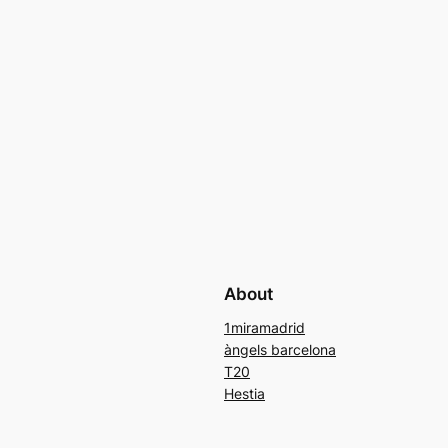
About
1miramadrid
àngels barcelona
T20
Hestia