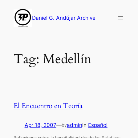
Skip
to
Daniel G. Andújar Archive
content
Tag:
Medellín
El Encuentro en Teoría
Apr 18, 2007
—
admin
in
Español
by
Reflexiones sobre la hospitalidad desde las Prácticas