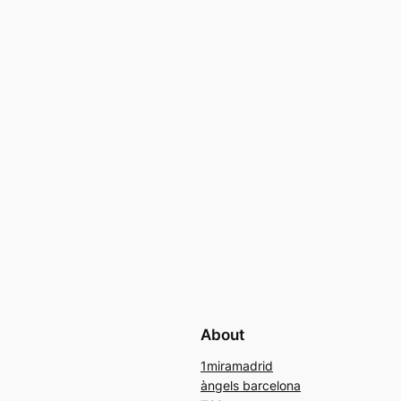
About
1miramadrid
àngels barcelona