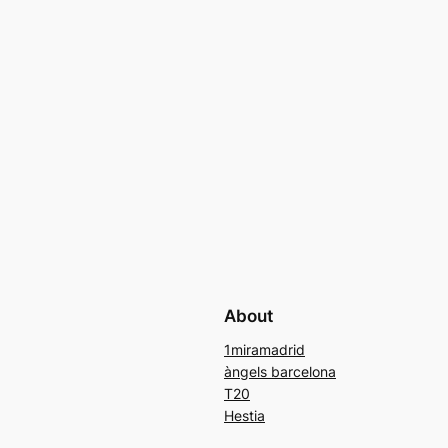
About
1miramadrid
àngels barcelona
T20
Hestia