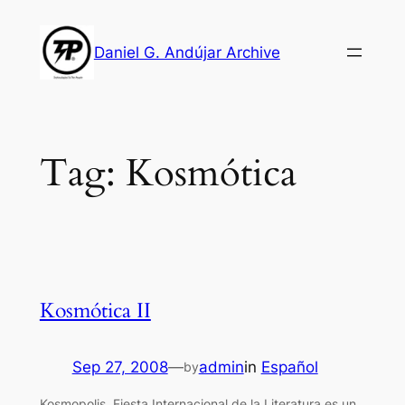
Skip
to
Daniel G. Andújar Archive
content
Tag:
Kosmótica
Kosmótica II
Sep 27, 2008
—
admin
in
Español
by
Kosmopolis. Fiesta Internacional de la Literatura es un