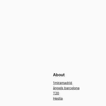
About
1miramadrid
àngels barcelona
T20
Hestia