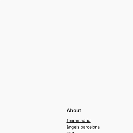
t
About
1miramadrid
àngels barcelona