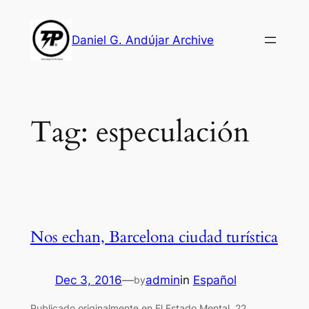
Skip
to
Daniel G. Andújar Archive
content
Tag:
especulación
Nos echan, Barcelona ciudad turística
Dec 3, 2016
—
admin
in
Español
by
Publicado originalmente en El Estado Mental, 22