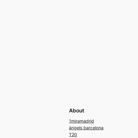
About
1miramadrid
àngels barcelona
T20